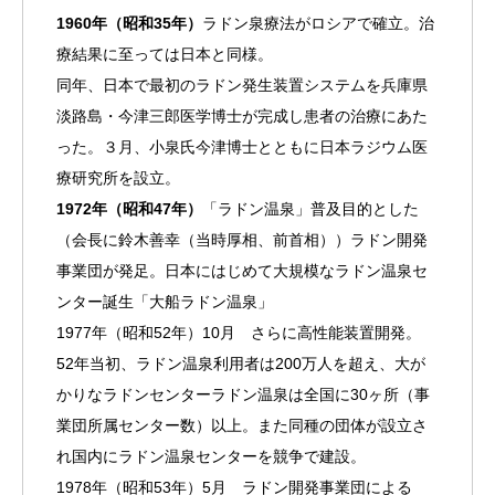
1960年（昭和35年）
ラドン泉療法がロシアで確立。治
療結果に至っては日本と同様。
同年、日本で最初のラドン発生装置システムを兵庫県
淡路島・今津三郎医学博士が完成し患者の治療にあた
った。３月、小泉氏今津博士とともに日本ラジウム医
療研究所を設立。
1972年（昭和47年）
「ラドン温泉」普及目的とした
（会長に鈴木善幸（当時厚相、前首相））ラドン開発
事業団が発足。日本にはじめて大規模なラドン温泉セ
ンター誕生「大船ラドン温泉」
1977年（昭和52年）10月 さらに高性能装置開発。
52年当初、ラドン温泉利用者は200万人を超え、大が
かりなラドンセンターラドン温泉は全国に30ヶ所（事
業団所属センター数）以上。また同種の団体が設立さ
れ国内にラドン温泉センターを競争で建設。
1978年（昭和53年）5月 ラドン開発事業団による