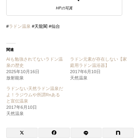
HPの写真
#
ラドン温泉
#
天龍閣
#仙台
関連
AIも勉強されてないラドン温
ラドン元素が存在しない【家
泉の歴史
庭用ラドン温浴器】
2025年10月16日
2017年6月10日
放射能泉
天然温泉
ラドンない天然ラドン温泉だ
よ！ラジウムや所謂Rnある
と宣伝温泉
2017年6月10日
天然温泉