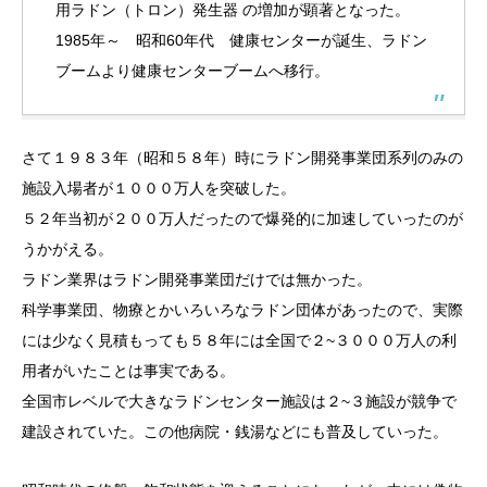
用ラドン（トロン）発生器 の増加が顕著となった。
1985年～ 昭和60年代 健康センターが誕生、ラドン
ブームより健康センターブームへ移行。
さて１９８３年（昭和５８年）時にラドン開発事業団系列のみの
施設入場者が１０００万人を突破した。
５２年当初が２００万人だったので爆発的に加速していったのが
うかがえる。
ラドン業界はラドン開発事業団だけでは無かった。
科学事業団、物療とかいろいろなラドン団体があったので、実際
には少なく見積もっても５８年には全国で２~３０００万人の利
用者がいたことは事実である。
全国市レベルで大きなラドンセンター施設は２~３施設が競争で
建設されていた。この他病院・銭湯などにも普及していった。