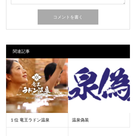
関連記事
１位 竜王ラドン温泉
温泉偽装