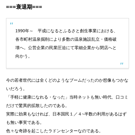
===衰退期===
1990年～ 平成になるとふるさと創生事業における、
各市町村温泉掘削により多数の温泉施設乱立・価格破
壊へ。公営企業の民業圧迫にて零細企業から閉店へと
向かう。
今の若者世代には全くどのようなブームだったのか想像もつかな
いだろう。
「手軽に健康になれる・なった」当時ネットも無い時代、口コミ
だけで驚異的拡散したのである。
実際に効果もなければ、日本国民１／４~半数の利用があるはず
も無い事実である。
色々な奇跡を起こしたラドンセンターなのである。