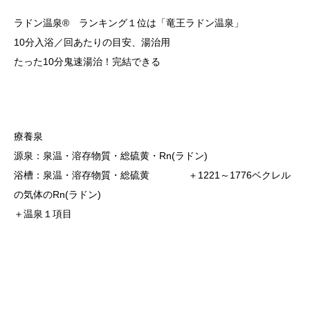
ラドン温泉® ランキング１位は「竜王ラドン温泉」
10分入浴／回あたりの目安、湯治用
たった10分鬼速湯治！完結できる
療養泉
源泉：泉温・溶存物質・総硫黄・Rn(ラドン)
浴槽：泉温・溶存物質・総硫黄 ＋1221～1776ベクレル
の気体のRn(ラドン)
＋温泉１項目