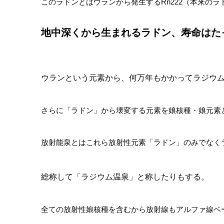
このラドンとはウランから発生するRn222（本来のラ
地中深くから生まれるラドン、寿命はた
ウランという元素から、何万年もかかってラジウ
さらに「ラドン」から壊変する元素を娘核種・娘元素
放射能泉とはこれら放射性元素「ラドン」のみでなく
総称して「ラジウム温泉」と称したりもする。
全ての放射性娘核種を含むから放射線もアルファ線ベ