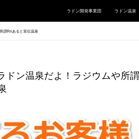
ラドン開発事業団
ラドン温泉
所謂Rnあると宣伝温泉
ラドン温泉だよ！ラジウムや所
泉