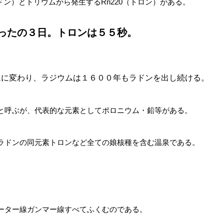
ドン）とトリウムから発生するRn220（トロン）がある。
ったの３日。トロンは５５秒。
ムに変わり、ラジウムは１６００年もラドンを出し続ける。
と呼ぶが、代表的な元素としてポロニウム・鉛等がある。
ラドンの同元素トロンなど全ての娘核種を含む温泉である。
ーター線ガンマー線すべてふくむのである。