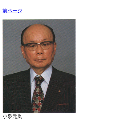
前ページ
小泉元胤